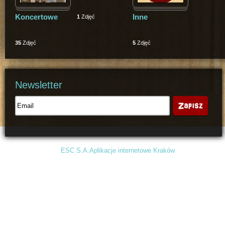
Koncertowe
Inne
1
Zdjęć
35
Zdjęć
5
Zdjęć
Newsletter
Projekt i wykonanie:
ESC S.A.
Aplikacje internetowe Kraków
Grafika: Andreas