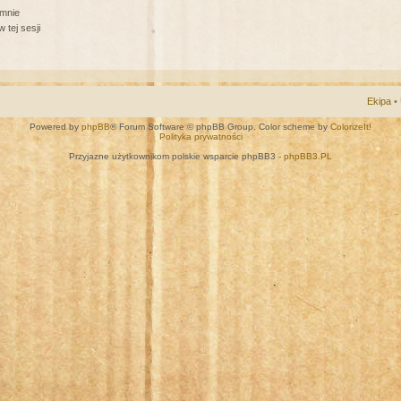
 mnie
 tej sesji
Ekipa
•
Powered by
phpBB
® Forum Software © phpBB Group. Color scheme by
ColorizeIt!
Polityka prywatności
Przyjazne użytkownikom polskie wsparcie phpBB3 -
phpBB3.PL