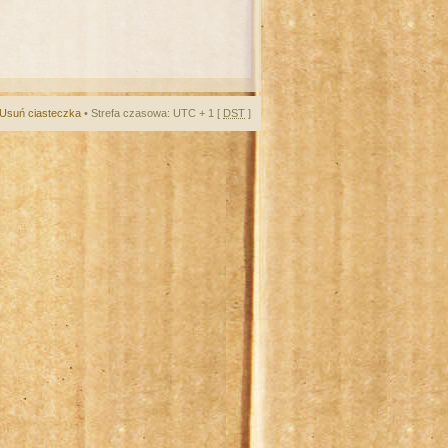
Usuń ciasteczka
• Strefa czasowa: UTC + 1 [
DST
]