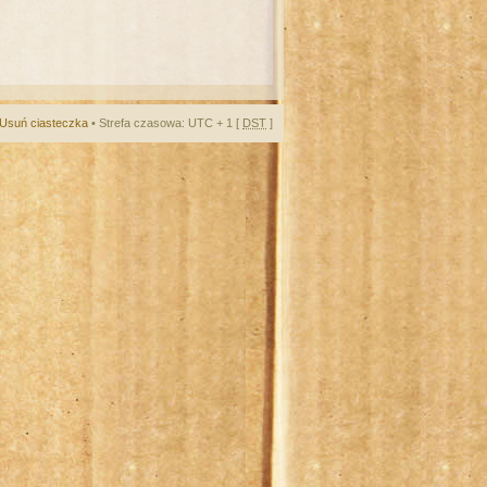
Usuń ciasteczka
• Strefa czasowa: UTC + 1 [
DST
]