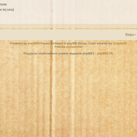
 mnie
 tej sesji
Ekipa
•
Powered by
phpBB
® Forum Software © phpBB Group. Color scheme by
ColorizeIt!
Polityka prywatności
Przyjazne użytkownikom polskie wsparcie phpBB3 -
phpBB3.PL