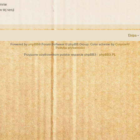
 mnie
 tej sesji
Ekipa
•
Powered by
phpBB
® Forum Software © phpBB Group. Color scheme by
ColorizeIt!
Polityka prywatności
Przyjazne użytkownikom polskie wsparcie phpBB3 -
phpBB3.PL