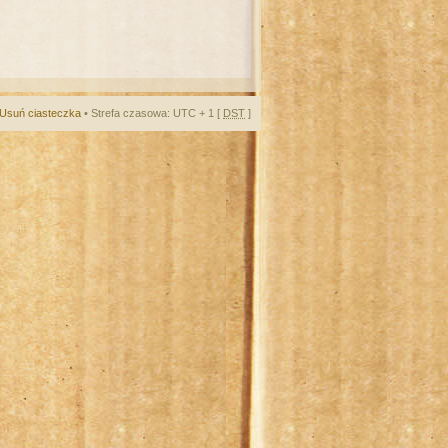
Usuń ciasteczka
• Strefa czasowa: UTC + 1 [
DST
]