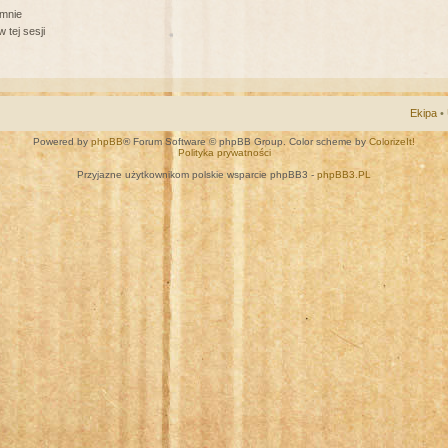
 mnie
 tej sesji
Ekipa
•
Powered by
phpBB
® Forum Software © phpBB Group. Color scheme by
ColorizeIt!
Polityka prywatności
Przyjazne użytkownikom polskie wsparcie phpBB3 -
phpBB3.PL