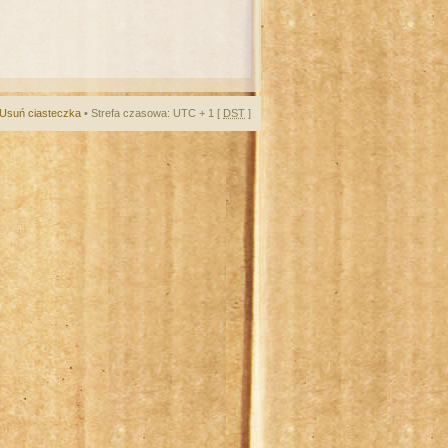
Usuń ciasteczka
• Strefa czasowa: UTC + 1 [
DST
]