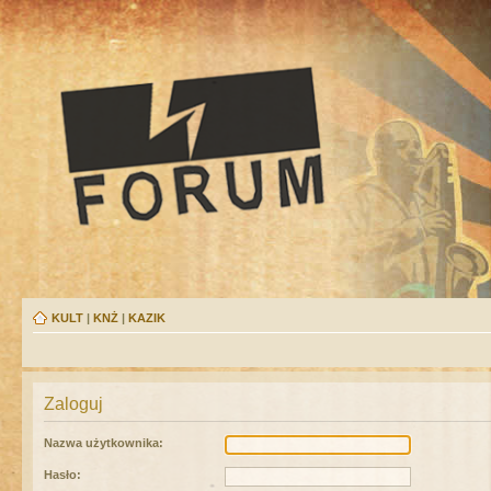
KULT
|
KNŻ
|
KAZIK
Zaloguj
Nazwa użytkownika:
Hasło: