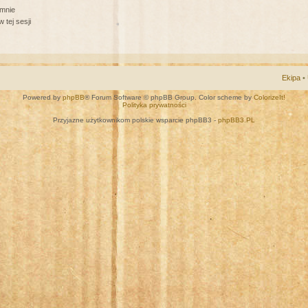
 mnie
 tej sesji
Ekipa
•
Powered by
phpBB
® Forum Software © phpBB Group. Color scheme by
ColorizeIt!
Polityka prywatności
Przyjazne użytkownikom polskie wsparcie phpBB3 -
phpBB3.PL