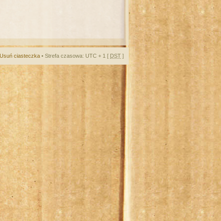
Usuń ciasteczka
• Strefa czasowa: UTC + 1 [
DST
]