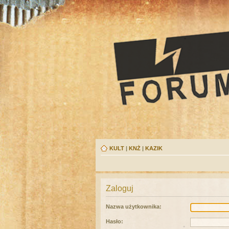
KULT
|
KNŻ
|
KAZIK
Zaloguj
Nazwa użytkownika:
Hasło: