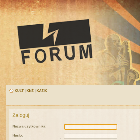
KULT
|
KNŻ
|
KAZIK
Zaloguj
Nazwa użytkownika:
Hasło: