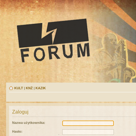
KULT
|
KNŻ
|
KAZIK
Zaloguj
Nazwa użytkownika:
Hasło: