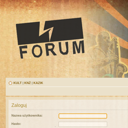
KULT
|
KNŻ
|
KAZIK
Zaloguj
Nazwa użytkownika:
Hasło: