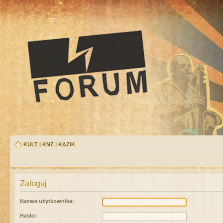
KULT
|
KNŻ
|
KAZIK
Zaloguj
Nazwa użytkownika:
Hasło: