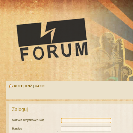
KULT
|
KNŻ
|
KAZIK
Zaloguj
Nazwa użytkownika:
Hasło: