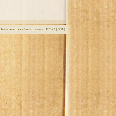
Usuń ciasteczka
• Strefa czasowa: UTC + 1 [
DST
]