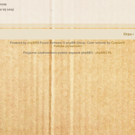
 mnie
 tej sesji
Ekipa
•
Powered by
phpBB
® Forum Software © phpBB Group. Color scheme by
ColorizeIt!
Polityka prywatności
Przyjazne użytkownikom polskie wsparcie phpBB3 -
phpBB3.PL