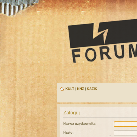
KULT
|
KNŻ
|
KAZIK
Zaloguj
Nazwa użytkownika:
Hasło: