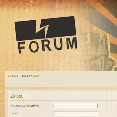
KULT
|
KNŻ
|
KAZIK
Zaloguj
Nazwa użytkownika:
Hasło: