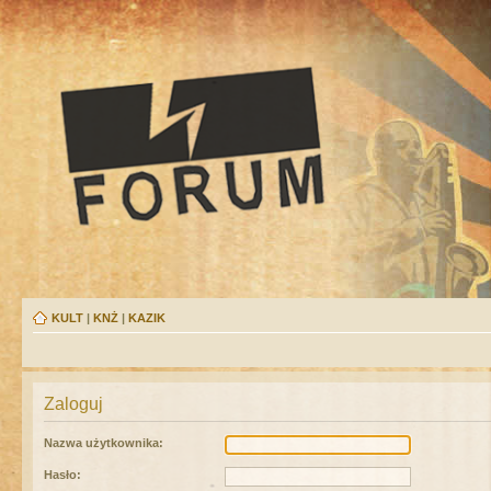
KULT
|
KNŻ
|
KAZIK
Zaloguj
Nazwa użytkownika:
Hasło: