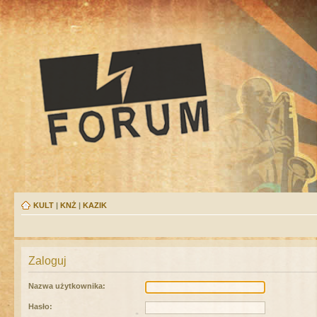
KULT
|
KNŻ
|
KAZIK
Zaloguj
Nazwa użytkownika:
Hasło: