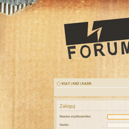
KULT
|
KNŻ
|
KAZIK
Zaloguj
Nazwa użytkownika:
Hasło: