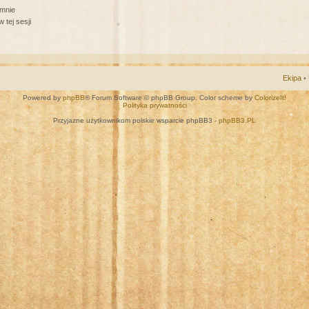
 mnie
 tej sesji
Ekipa
•
Powered by
phpBB
® Forum Software © phpBB Group. Color scheme by
ColorizeIt!
Polityka prywatności
Przyjazne użytkownikom polskie wsparcie phpBB3 -
phpBB3.PL