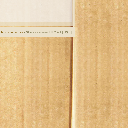
Usuń ciasteczka
• Strefa czasowa: UTC + 1 [
DST
]