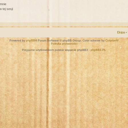
 mnie
 tej sesji
Ekipa
•
Powered by
phpBB
® Forum Software © phpBB Group. Color scheme by
ColorizeIt!
Polityka prywatności
Przyjazne użytkownikom polskie wsparcie phpBB3 -
phpBB3.PL