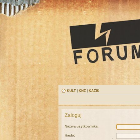
KULT
|
KNŻ
|
KAZIK
Zaloguj
Nazwa użytkownika:
Hasło: