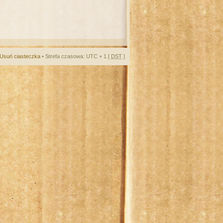
Usuń ciasteczka
• Strefa czasowa: UTC + 1 [
DST
]