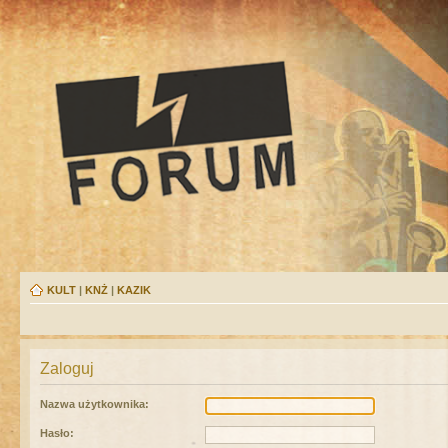
KULT
|
KNŻ
|
KAZIK
Zaloguj
Nazwa użytkownika:
Hasło: