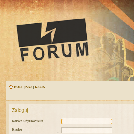
KULT
|
KNŻ
|
KAZIK
Zaloguj
Nazwa użytkownika:
Hasło: