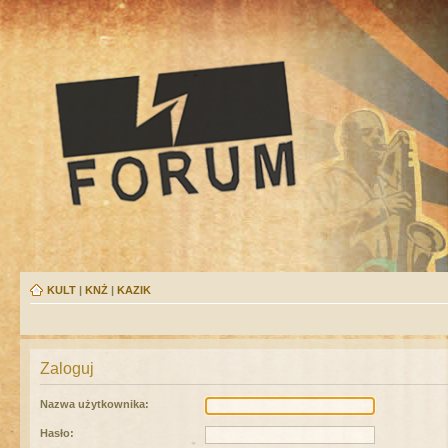
KULT
|
KNŻ
|
KAZIK
Zaloguj
Nazwa użytkownika:
Hasło: