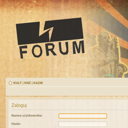
KULT
|
KNŻ
|
KAZIK
Zaloguj
Nazwa użytkownika:
Hasło: