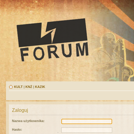
KULT
|
KNŻ
|
KAZIK
Zaloguj
Nazwa użytkownika:
Hasło: