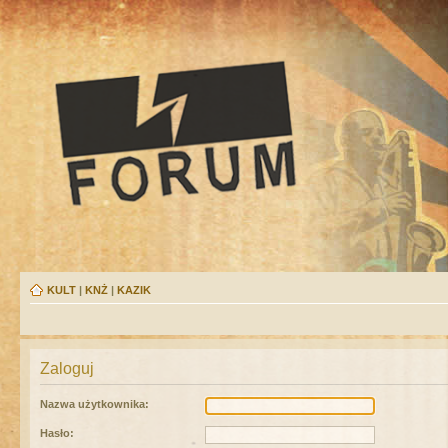
KULT
|
KNŻ
|
KAZIK
Zaloguj
Nazwa użytkownika:
Hasło: