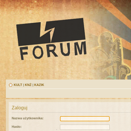
KULT
|
KNŻ
|
KAZIK
Zaloguj
Nazwa użytkownika:
Hasło: