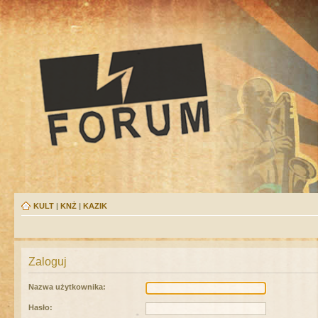
KULT
|
KNŻ
|
KAZIK
Zaloguj
Nazwa użytkownika:
Hasło: