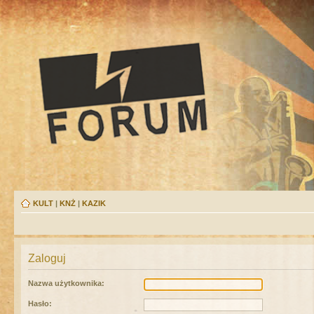
KULT
|
KNŻ
|
KAZIK
Zaloguj
Nazwa użytkownika:
Hasło: