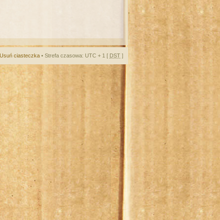
Usuń ciasteczka
• Strefa czasowa: UTC + 1 [
DST
]