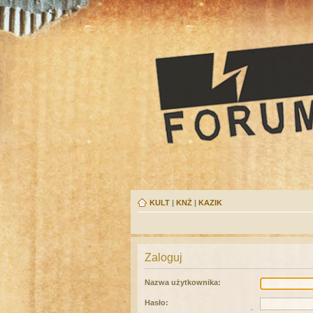
KULT
|
KNŻ
|
KAZIK
Zaloguj
Nazwa użytkownika:
Hasło: