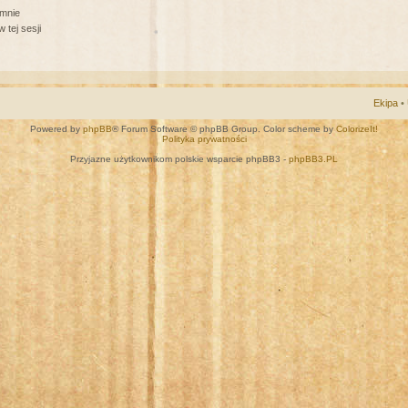
 mnie
 tej sesji
Ekipa
•
Powered by
phpBB
® Forum Software © phpBB Group. Color scheme by
ColorizeIt!
Polityka prywatności
Przyjazne użytkownikom polskie wsparcie phpBB3 -
phpBB3.PL