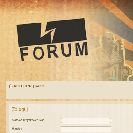
KULT
|
KNŻ
|
KAZIK
Zaloguj
Nazwa użytkownika:
Hasło: