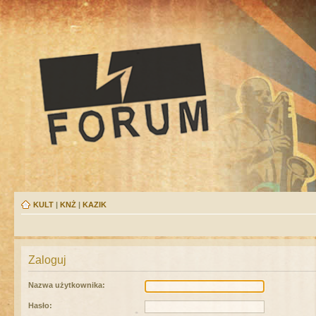
KULT
|
KNŻ
|
KAZIK
Zaloguj
Nazwa użytkownika:
Hasło: