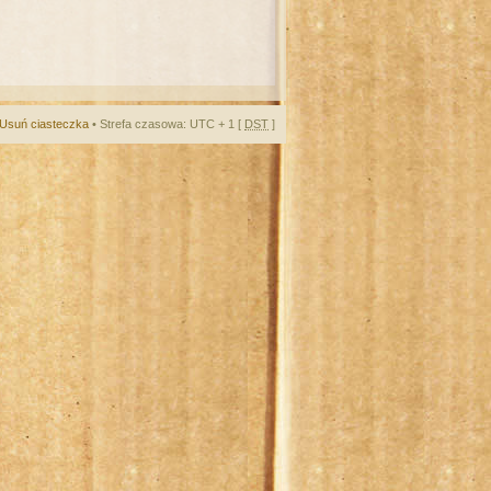
Usuń ciasteczka
• Strefa czasowa: UTC + 1 [
DST
]