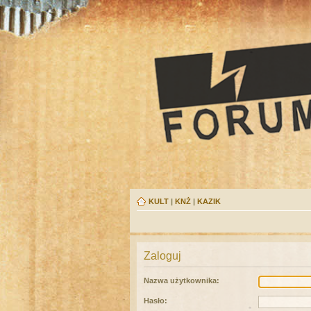
KULT
|
KNŻ
|
KAZIK
Zaloguj
Nazwa użytkownika:
Hasło: