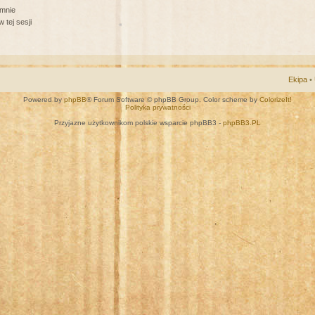
 mnie
 tej sesji
Ekipa
•
Powered by
phpBB
® Forum Software © phpBB Group. Color scheme by
ColorizeIt!
Polityka prywatności
Przyjazne użytkownikom polskie wsparcie phpBB3 -
phpBB3.PL