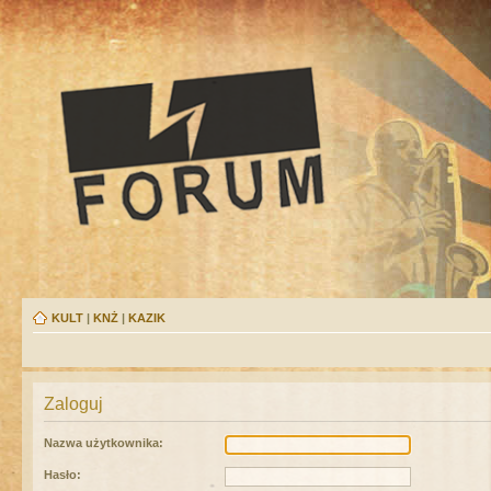
KULT
|
KNŻ
|
KAZIK
Zaloguj
Nazwa użytkownika:
Hasło: