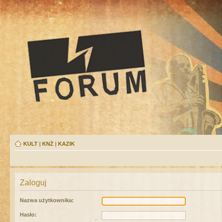
KULT
|
KNŻ
|
KAZIK
Zaloguj
Nazwa użytkownika:
Hasło: