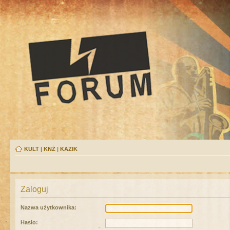
KULT
|
KNŻ
|
KAZIK
Zaloguj
Nazwa użytkownika:
Hasło: