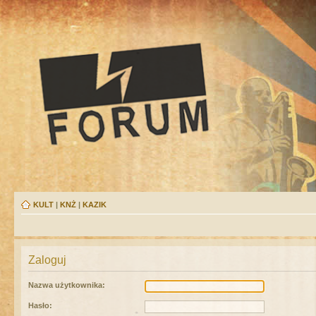
KULT
|
KNŻ
|
KAZIK
Zaloguj
Nazwa użytkownika:
Hasło: