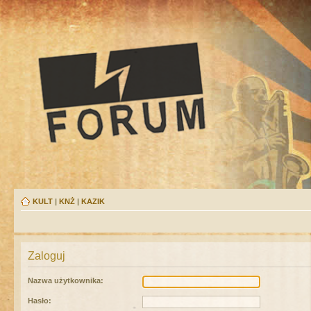
KULT
|
KNŻ
|
KAZIK
Zaloguj
Nazwa użytkownika:
Hasło: