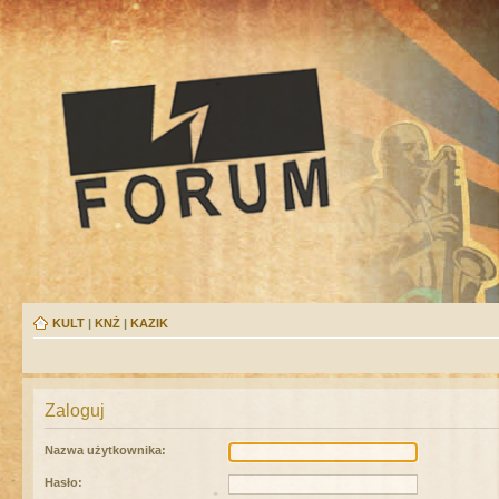
KULT
|
KNŻ
|
KAZIK
Zaloguj
Nazwa użytkownika:
Hasło: