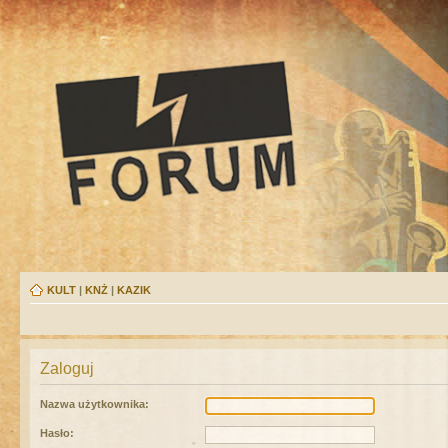
KULT
|
KNŻ
|
KAZIK
Zaloguj
Nazwa użytkownika:
Hasło: