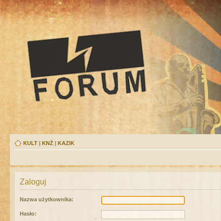
KULT
|
KNŻ
|
KAZIK
Zaloguj
Nazwa użytkownika:
Hasło: