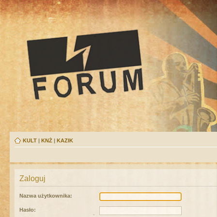
KULT
|
KNŻ
|
KAZIK
Zaloguj
Nazwa użytkownika:
Hasło: