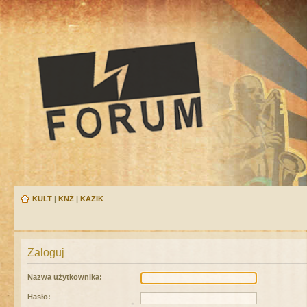
KULT
|
KNŻ
|
KAZIK
Zaloguj
Nazwa użytkownika:
Hasło: