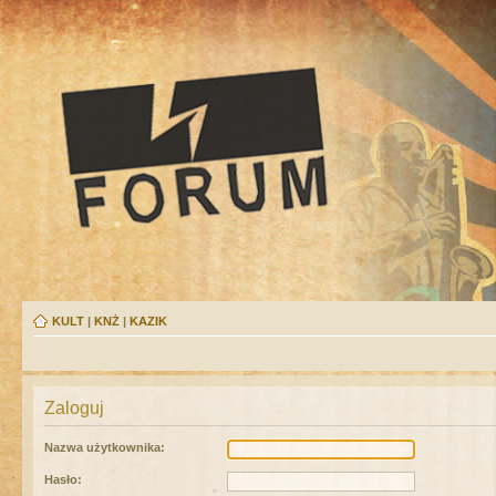
KULT
|
KNŻ
|
KAZIK
Zaloguj
Nazwa użytkownika:
Hasło: