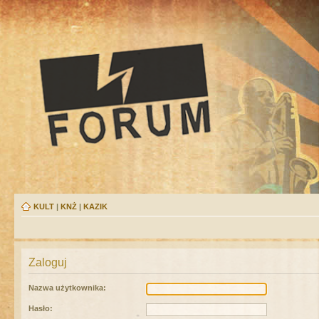
KULT
|
KNŻ
|
KAZIK
Zaloguj
Nazwa użytkownika:
Hasło: