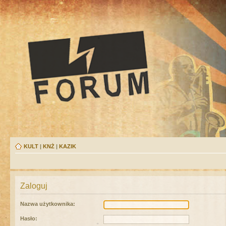
KULT
|
KNŻ
|
KAZIK
Zaloguj
Nazwa użytkownika:
Hasło: