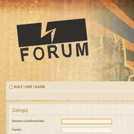
KULT
|
KNŻ
|
KAZIK
Zaloguj
Nazwa użytkownika:
Hasło: