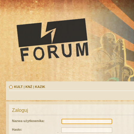
KULT
|
KNŻ
|
KAZIK
Zaloguj
Nazwa użytkownika:
Hasło: