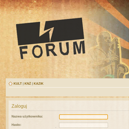
KULT
|
KNŻ
|
KAZIK
Zaloguj
Nazwa użytkownika:
Hasło: