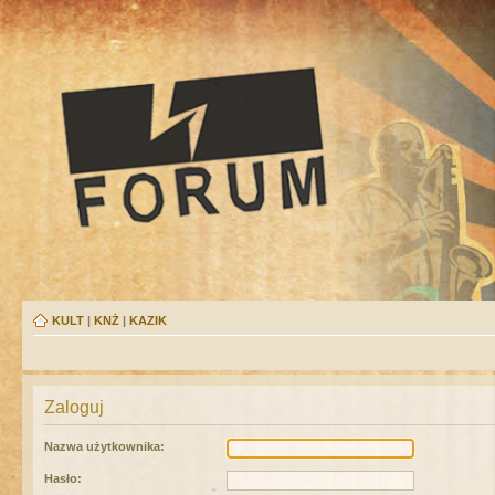
KULT
|
KNŻ
|
KAZIK
Zaloguj
Nazwa użytkownika:
Hasło: