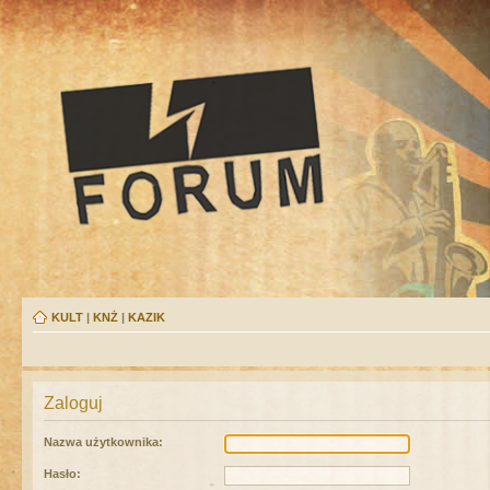
KULT
|
KNŻ
|
KAZIK
Zaloguj
Nazwa użytkownika:
Hasło: