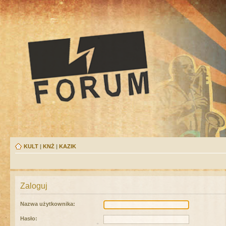
KULT
|
KNŻ
|
KAZIK
Zaloguj
Nazwa użytkownika:
Hasło: